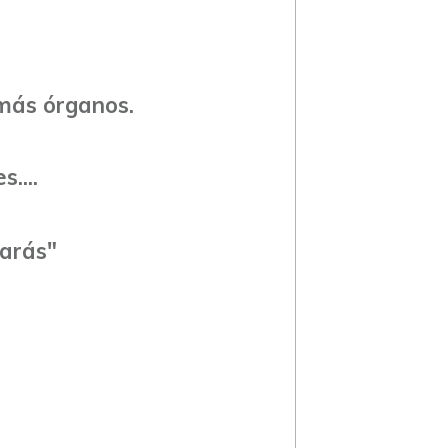
emás órganos.
....
arás"​