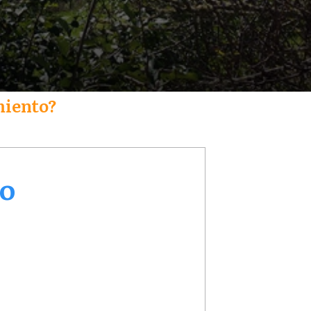
miento?
to